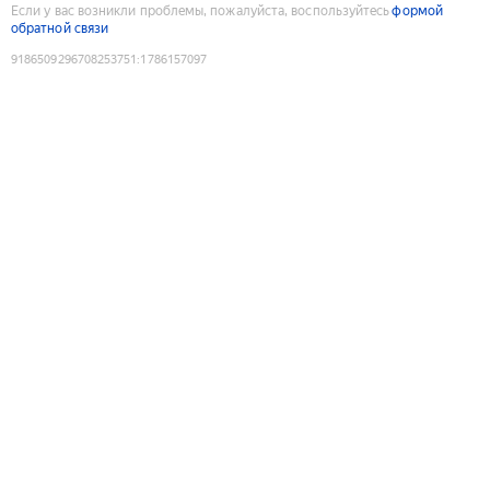
Если у вас возникли проблемы, пожалуйста, воспользуйтесь
формой
обратной связи
9186509296708253751
:
1786157097