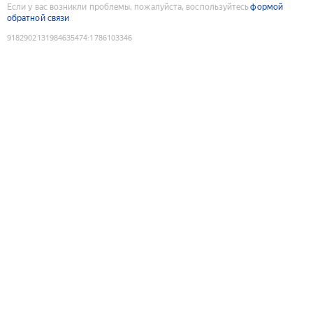
Если у вас возникли проблемы, пожалуйста, воспользуйтесь
формой
обратной связи
9182902131984635474
:
1786103346