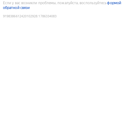
Если у вас возникли проблемы, пожалуйста, воспользуйтесь
формой
обратной связи
9198386612420102928
:
1786334083