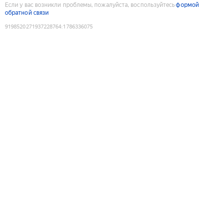
Если у вас возникли проблемы, пожалуйста, воспользуйтесь
формой
обратной связи
9198520271937228764
:
1786336075