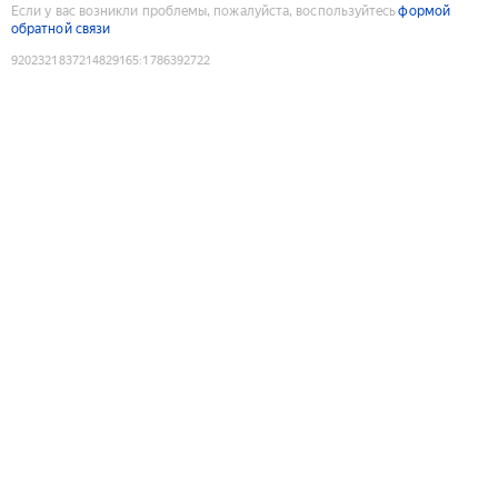
Если у вас возникли проблемы, пожалуйста, воспользуйтесь
формой
обратной связи
9202321837214829165
:
1786392722