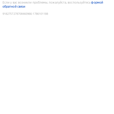
Если у вас возникли проблемы, пожалуйста, воспользуйтесь
формой
обратной связи
9182757278708460966
:
1786101188