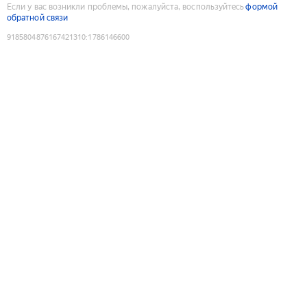
Если у вас возникли проблемы, пожалуйста, воспользуйтесь
формой
обратной связи
9185804876167421310
:
1786146600