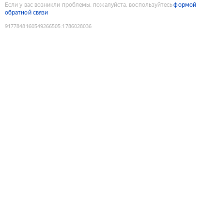
Если у вас возникли проблемы, пожалуйста, воспользуйтесь
формой
обратной связи
9177848160549266505
:
1786028036