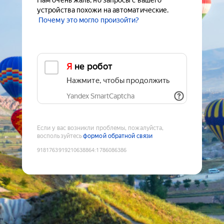
Нам очень жаль, но запросы с вашего
устройства похожи на автоматические.
Почему это могло произойти?
Я не робот
Нажмите, чтобы продолжить
Yandex SmartCaptcha
Если у вас возникли проблемы, пожалуйста,
воспользуйтесь
формой обратной связи
9181763919210638864
:
1786086386