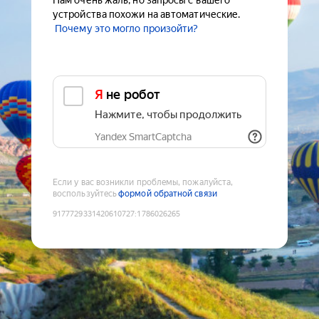
Нам очень жаль, но запросы с вашего
устройства похожи на автоматические.
Почему это могло произойти?
Я не робот
Нажмите, чтобы продолжить
Yandex SmartCaptcha
Если у вас возникли проблемы, пожалуйста,
воспользуйтесь
формой обратной связи
9177729331420610727
:
1786026265