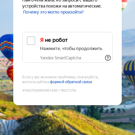
Нам очень жаль, но запросы с вашего
устройства похожи на автоматические.
Почему это могло произойти?
Я не робот
Нажмите, чтобы продолжить
Yandex SmartCaptcha
Если у вас возникли проблемы, пожалуйста,
воспользуйтесь
формой обратной связи
9194270609500951438
:
1786272750