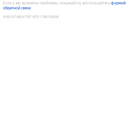
Если у вас возникли проблемы, пожалуйста, воспользуйтесь
формой
обратной связи
9185107465417671975
:
1786136208