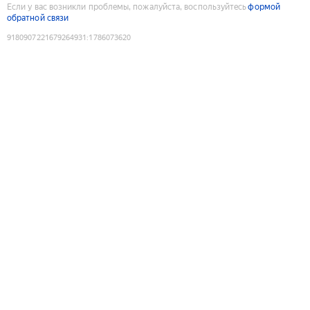
Если у вас возникли проблемы, пожалуйста, воспользуйтесь
формой
обратной связи
9180907221679264931
:
1786073620