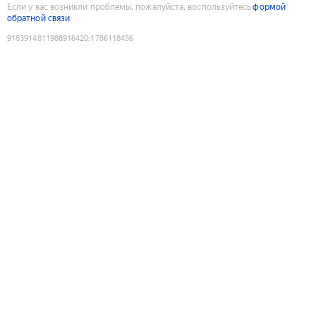
Если у вас возникли проблемы, пожалуйста, воспользуйтесь
формой
обратной связи
9183914811988916420
:
1786118436