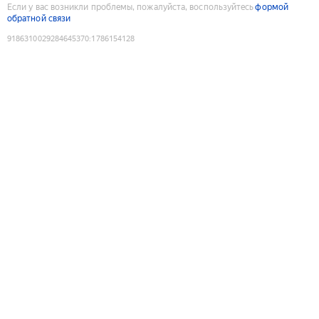
Если у вас возникли проблемы, пожалуйста, воспользуйтесь
формой
обратной связи
9186310029284645370
:
1786154128