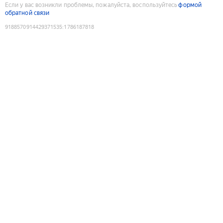
Если у вас возникли проблемы, пожалуйста, воспользуйтесь
формой
обратной связи
9188570914429371535
:
1786187818