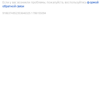
Если у вас возникли проблемы, пожалуйста, воспользуйтесь
формой
обратной связи
9186374852353646325
:
1786155094