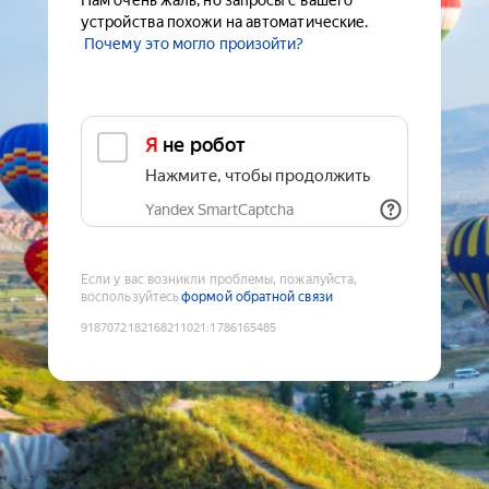
Нам очень жаль, но запросы с вашего
устройства похожи на автоматические.
Почему это могло произойти?
Я не робот
Нажмите, чтобы продолжить
Yandex SmartCaptcha
Если у вас возникли проблемы, пожалуйста,
воспользуйтесь
формой обратной связи
9187072182168211021
:
1786165485