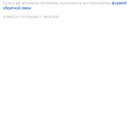
Если у вас возникли проблемы, пожалуйста, воспользуйтесь
формой
обратной связи
9189632611018760405
:
1786203638