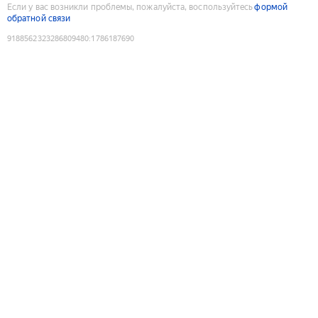
Если у вас возникли проблемы, пожалуйста, воспользуйтесь
формой
обратной связи
9188562323286809480
:
1786187690