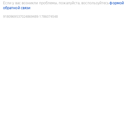
Если у вас возникли проблемы, пожалуйста, воспользуйтесь
формой
обратной связи
9180969537024869489
:
1786074548