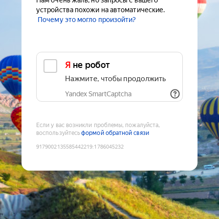
Нам очень жаль, но запросы с вашего
устройства похожи на автоматические.
Почему это могло произойти?
Я не робот
Нажмите, чтобы продолжить
Yandex SmartCaptcha
Если у вас возникли проблемы, пожалуйста,
воспользуйтесь
формой обратной связи
9179002135585442219
:
1786045232