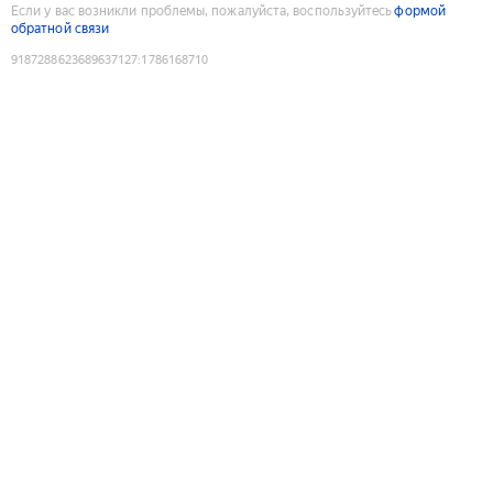
Если у вас возникли проблемы, пожалуйста, воспользуйтесь
формой
обратной связи
9187288623689637127
:
1786168710