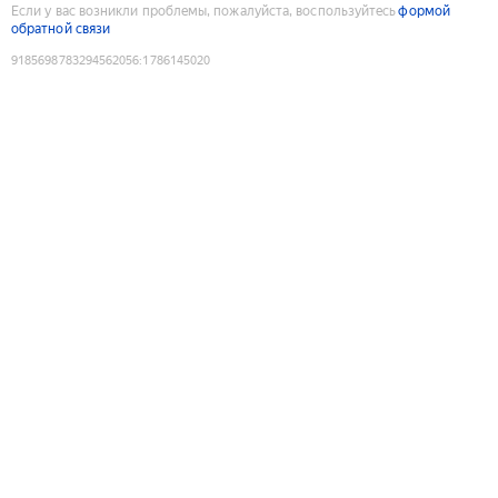
Если у вас возникли проблемы, пожалуйста, воспользуйтесь
формой
обратной связи
9185698783294562056
:
1786145020