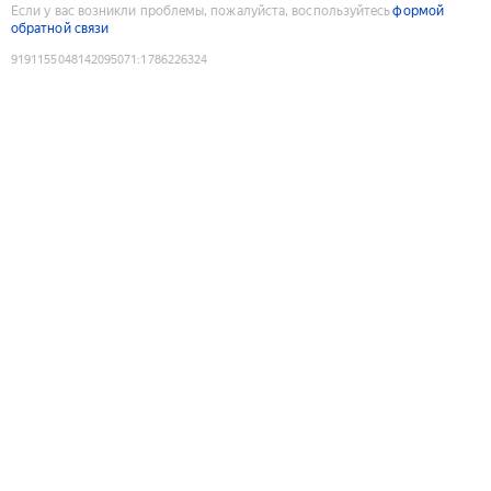
Если у вас возникли проблемы, пожалуйста, воспользуйтесь
формой
обратной связи
9191155048142095071
:
1786226324