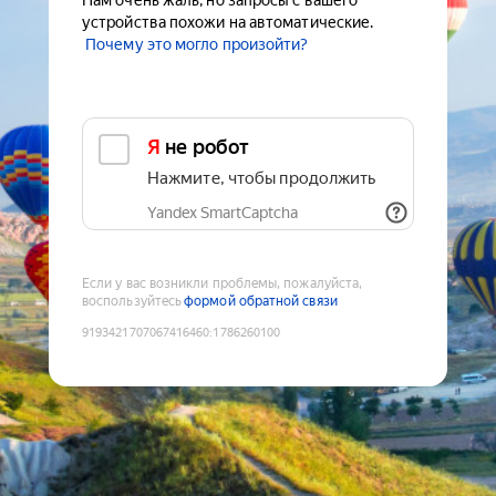
Нам очень жаль, но запросы с вашего
устройства похожи на автоматические.
Почему это могло произойти?
Я не робот
Нажмите, чтобы продолжить
Yandex SmartCaptcha
Если у вас возникли проблемы, пожалуйста,
воспользуйтесь
формой обратной связи
9193421707067416460
:
1786260100