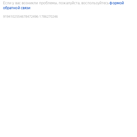
Если у вас возникли проблемы, пожалуйста, воспользуйтесь
формой
обратной связи
9194102554678472496
:
1786270246