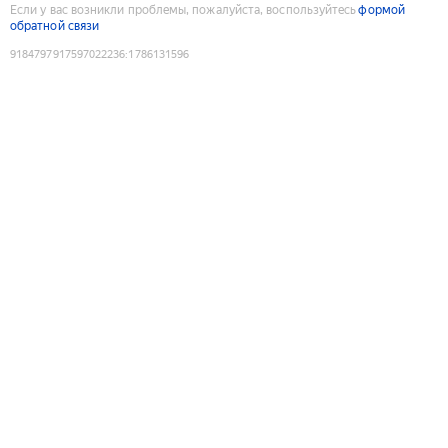
Если у вас возникли проблемы, пожалуйста, воспользуйтесь
формой
обратной связи
9184797917597022236
:
1786131596