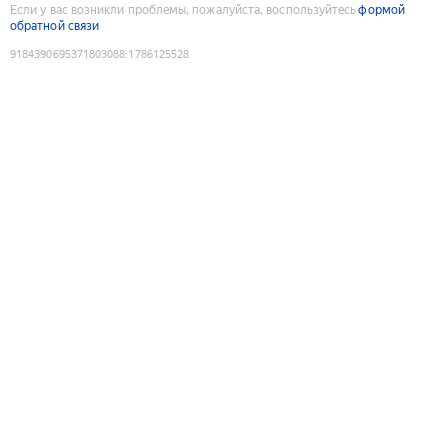
Если у вас возникли проблемы, пожалуйста, воспользуйтесь
формой
обратной связи
9184390695371803088
:
1786125528