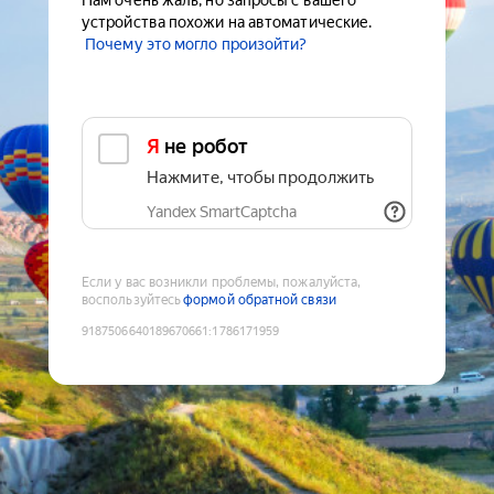
Нам очень жаль, но запросы с вашего
устройства похожи на автоматические.
Почему это могло произойти?
Я не робот
Нажмите, чтобы продолжить
Yandex SmartCaptcha
Если у вас возникли проблемы, пожалуйста,
воспользуйтесь
формой обратной связи
9187506640189670661
:
1786171959