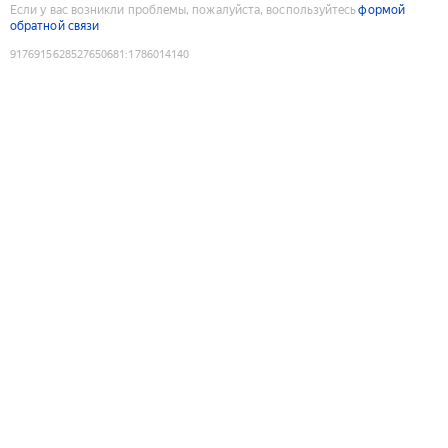
Если у вас возникли проблемы, пожалуйста, воспользуйтесь
формой
обратной связи
9176915628527650681
:
1786014140