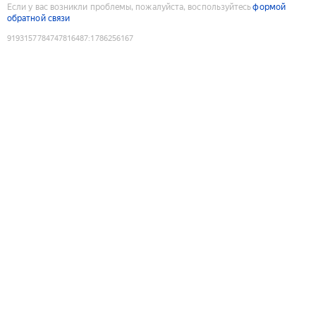
Если у вас возникли проблемы, пожалуйста, воспользуйтесь
формой
обратной связи
9193157784747816487
:
1786256167