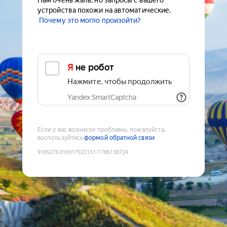
Нам очень жаль, но запросы с вашего
устройства похожи на автоматические.
Почему это могло произойти?
Я не робот
Нажмите, чтобы продолжить
Yandex SmartCaptcha
Если у вас возникли проблемы, пожалуйста,
воспользуйтесь
формой обратной связи
9185276310917522131
:
1786138724