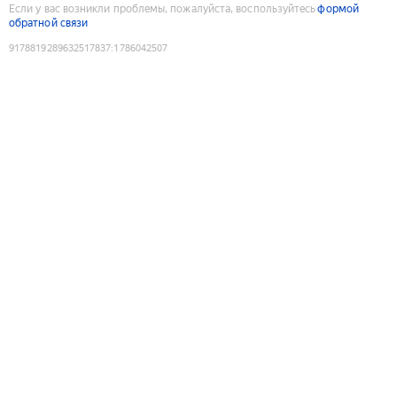
Если у вас возникли проблемы, пожалуйста, воспользуйтесь
формой
обратной связи
9178819289632517837
:
1786042507