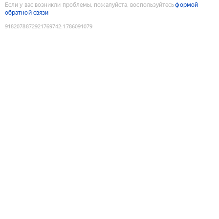
Если у вас возникли проблемы, пожалуйста, воспользуйтесь
формой
обратной связи
9182078872921769742
:
1786091079