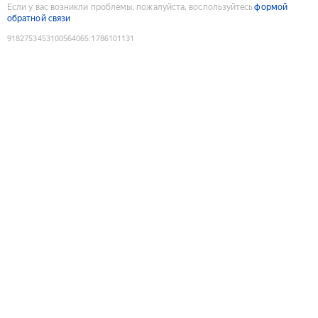
Если у вас возникли проблемы, пожалуйста, воспользуйтесь
формой
обратной связи
9182753453100564065
:
1786101131