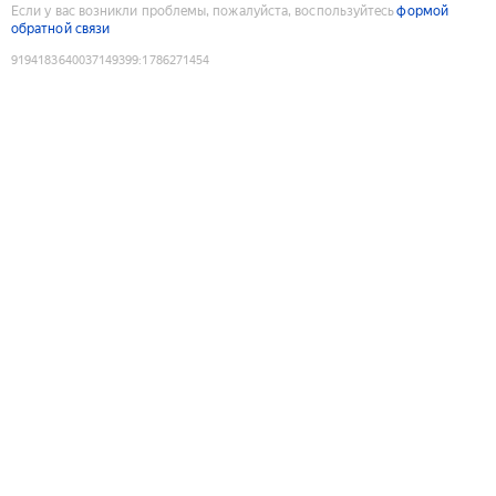
Если у вас возникли проблемы, пожалуйста, воспользуйтесь
формой
обратной связи
9194183640037149399
:
1786271454