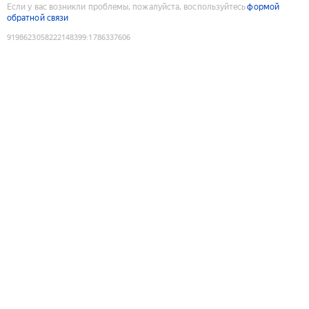
Если у вас возникли проблемы, пожалуйста, воспользуйтесь
формой
обратной связи
9198623058222148399
:
1786337606