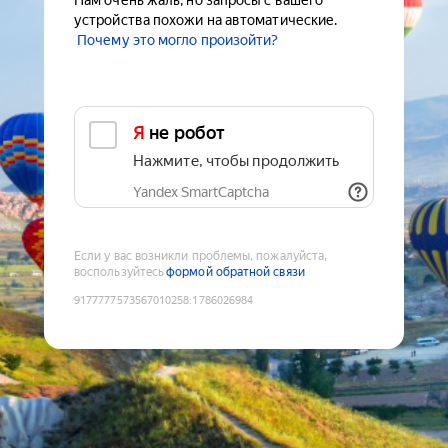
Нам очень жаль, но запросы с вашего
устройства похожи на автоматические.
Почему это могло произойти?
Я не робот
Нажмите, чтобы продолжить
Yandex SmartCaptcha
Если у вас возникли проблемы, пожалуйста,
воспользуйтесь
формой обратной связи
9177777573567010258
:
1786026984