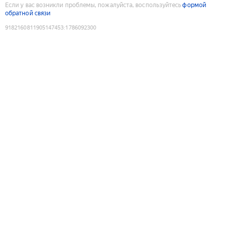
Если у вас возникли проблемы, пожалуйста, воспользуйтесь
формой
обратной связи
9182160811905147453
:
1786092300