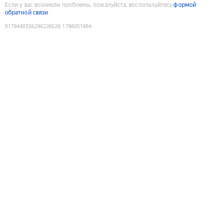
Если у вас возникли проблемы, пожалуйста, воспользуйтесь
формой
обратной связи
9179448556296226528
:
1786051884