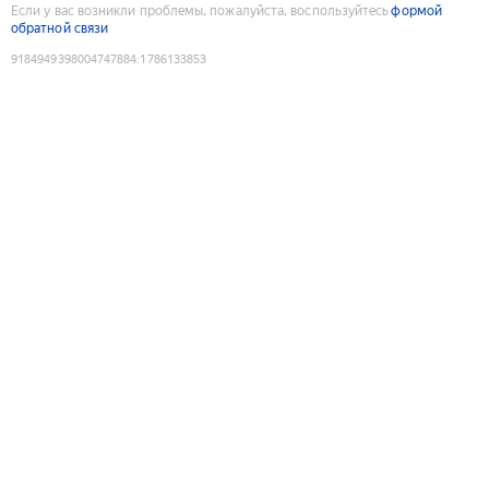
Если у вас возникли проблемы, пожалуйста, воспользуйтесь
формой
обратной связи
9184949398004747884
:
1786133853