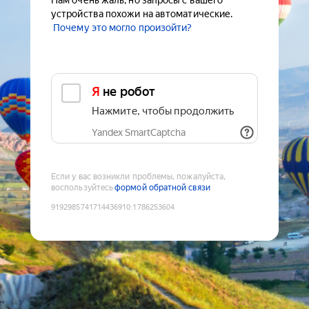
Нам очень жаль, но запросы с вашего
устройства похожи на автоматические.
Почему это могло произойти?
Я не робот
Нажмите, чтобы продолжить
Yandex SmartCaptcha
Если у вас возникли проблемы, пожалуйста,
воспользуйтесь
формой обратной связи
9192985741714436910
:
1786253604