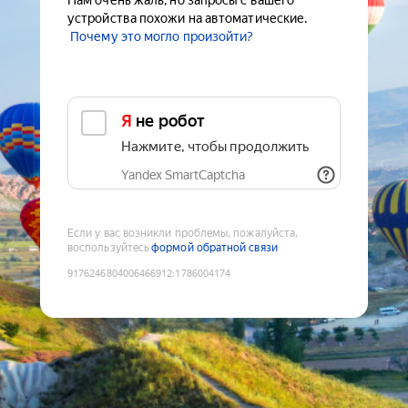
Нам очень жаль, но запросы с вашего
устройства похожи на автоматические.
Почему это могло произойти?
Я не робот
Нажмите, чтобы продолжить
Yandex SmartCaptcha
Если у вас возникли проблемы, пожалуйста,
воспользуйтесь
формой обратной связи
9176246804006466912
:
1786004174