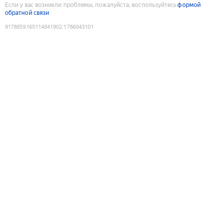
Если у вас возникли проблемы, пожалуйста, воспользуйтесь
формой
обратной связи
9178859165114841902
:
1786043101