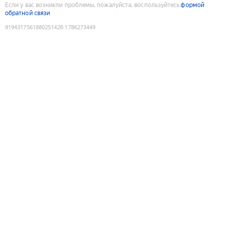
Если у вас возникли проблемы, пожалуйста, воспользуйтесь
формой
обратной связи
9194317561880251428
:
1786273449