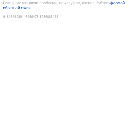
Если у вас возникли проблемы, пожалуйста, воспользуйтесь
формой
обратной связи
9181544289146966475
:
1786083113