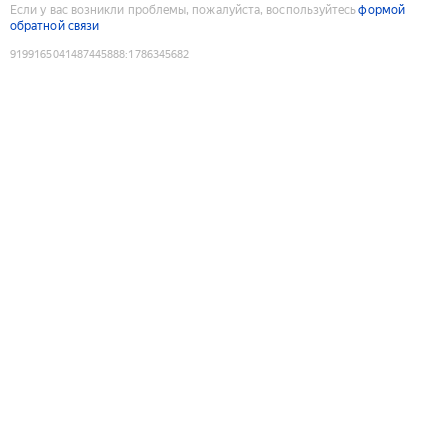
Если у вас возникли проблемы, пожалуйста, воспользуйтесь
формой
обратной связи
9199165041487445888
:
1786345682