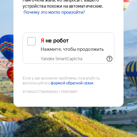
Нам очень жаль, но запросы с вашего
устройства похожи на автоматические.
Почему это могло произойти?
Я не робот
Нажмите, чтобы продолжить
Yandex SmartCaptcha
Если у вас возникли проблемы, пожалуйста,
воспользуйтесь
формой обратной связи
9174624277364926493
:
1785979997