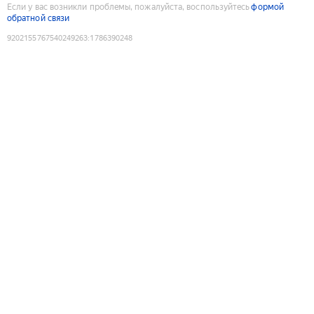
Если у вас возникли проблемы, пожалуйста, воспользуйтесь
формой
обратной связи
9202155767540249263
:
1786390248